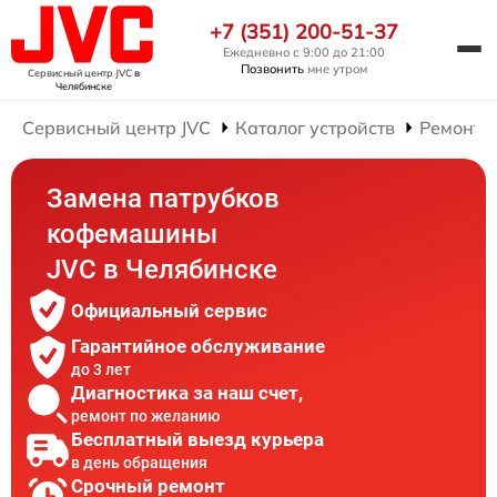
+7 (351) 200-51-37
Ежедневно с 9:00 до 21:00
Позвонить
мне утром
Сервисный центр JVC
в
Челябинске
Сервисный центр JVC
Каталог устройств
Ремонт 
Замена патрубков
кофемашины
JVC в Челябинске
Официальный сервис
Гарантийное обслуживание
до 3 лет
Диагностика за наш счет,
ремонт по желанию
Бесплатный выезд курьера
в день обращения
Срочный ремонт