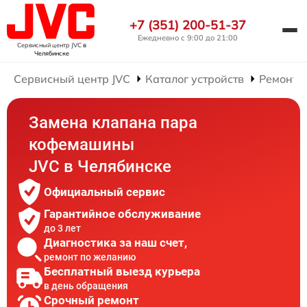
+7 (351) 200-51-37
Ежедневно с 9:00 до 21:00
Сервисный центр JVC
в
Челябинске
Сервисный центр JVC
Каталог устройств
Ремонт 
Замена клапана пара
кофемашины
JVC в Челябинске
Официальный сервис
Гарантийное обслуживание
до 3 лет
Диагностика за наш счет,
ремонт по желанию
Бесплатный выезд курьера
в день обращения
Срочный ремонт